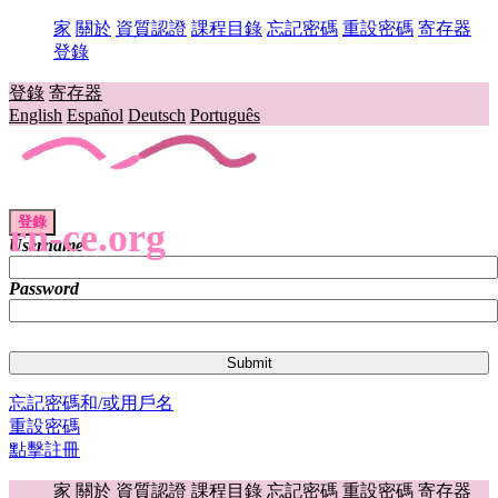
家
關於
資質認證
課程目錄
忘記密碼
重設密碼
寄存器
登錄
登錄
寄存器
English
Español
Deutsch
Português
登錄
rn-ce.org
Username
Password
忘記密碼和/或用戶名
重設密碼
點擊註冊
家
關於
資質認證
課程目錄
忘記密碼
重設密碼
寄存器