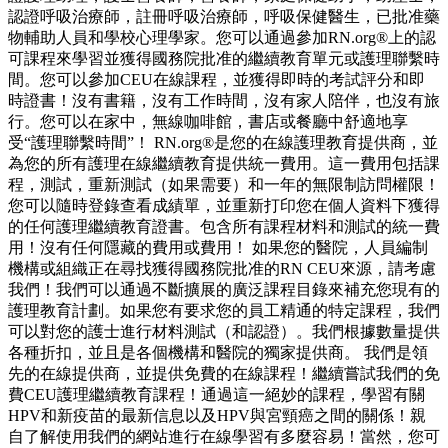
認證呼吸治療師，註冊呼吸治療師，呼吸保健醫生，已批准藥
物輔助人員和學校心理學家。您可以通過參加RN.org®上的認
可課程來學習並獲得國務院批准的繼續教育單元或護理聯繫時
間。您可以參加CEU在線課程，並獲得即時的考試評分和即
時證書！沒有書籍，沒有工作時間，沒有家人陪伴，也沒有旅
行。您可以在家中，無線咖啡館，書店或餐廳中舒適地享
受“護理聯繫時間”！ RN.org®是您的在線護理教育提供商，並
為您的所有護理在線繼續教育提供統一費用。這一費用包括課
程，測試，重新測試（如果需要）和一年的無限制訪問權限！
您可以隨時登錄查看成績單，並重新打印您在個人資料下獲得
的任何護理繼續教育證書。包含所有課程材料和測試的統一費
用！沒有任何隱藏的費用或費用！ 如果您的醫院，人員編制
機構或組織正在尋找獲得國務院批准的RN CEU來源，請考慮
我們！我們可以通過不斷擴展的廣泛課程目錄來補充您現有的
護理教育計劃。如果您有要求您的員工精通的特定課程，我們
可以對您的護士進行材料測試（和認證）。我們根據數量提供
各種折扣，並且是各個機構和醫院的獨家提供商。 我們是領
先的在線提供商，並提供免費的在線課程！繼續嘗試我們的免
費CEU護理繼續教育課程！通過這一絕妙的課程，學習有關
HPV和新疫苗的最新信息以及HPV與宮頸癌之間的關係！親
自了解使用我們的網站進行在線學習有多麼容易！當然，您可