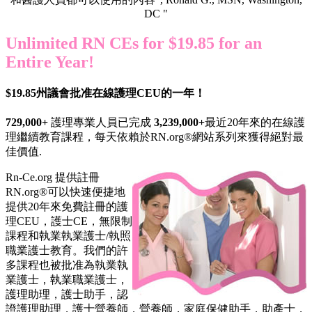
DC "
Unlimited RN CEs for $19.85 for an
Entire Year!
$19.85州議會批准在線護理CEU的一年！
729,000+
護理專業人員已完成
3,239,000+
最近20年來的在線護
理繼續教育課程，每天依賴於RN.org®網站系列來獲得絕對最
佳價值.
Rn-Ce.org 提供註冊
RN.org®可以快速便捷地
提供20年來免費註冊的護
理CEU，護士CE，無限制
課程和執業執業護士/執照
職業護士教育。我們的許
多課程也被批准為執業執
業護士，執業職業護士，
護理助理，護士助手，認
證護理助理，護士營養師，營養師，家庭保健助手，助產士，